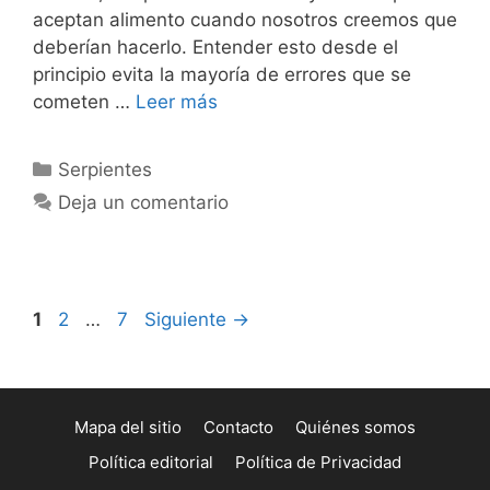
aceptan alimento cuando nosotros creemos que
deberían hacerlo. Entender esto desde el
principio evita la mayoría de errores que se
cometen …
Leer más
Categorías
Serpientes
Deja un comentario
Página
Página
Página
1
2
…
7
Siguiente
→
Mapa del sitio
Contacto
Quiénes somos
Política editorial
Política de Privacidad