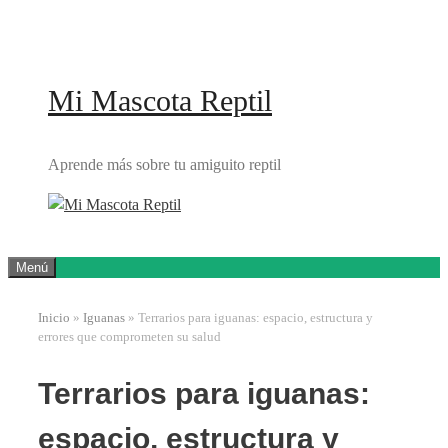
Saltar
al
contenido
Mi Mascota Reptil
Aprende más sobre tu amiguito reptil
Menú
Inicio
»
Iguanas
»
Terrarios para iguanas: espacio, estructura y
errores que comprometen su salud
Terrarios para iguanas:
espacio, estructura y