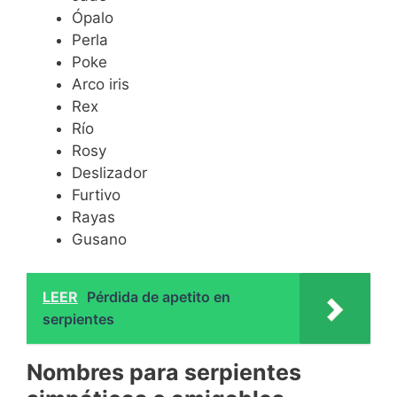
Ópalo
Perla
Poke
Arco iris
Rex
Río
Rosy
Deslizador
Furtivo
Rayas
Gusano
LEER
Pérdida de apetito en
serpientes
Nombres para serpientes